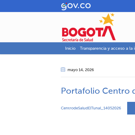
Inicio
Transparencia y acceso a la 
mayo 14
, 2026
Portafolio Centro 
CentrodeSaludElTunal_14052026