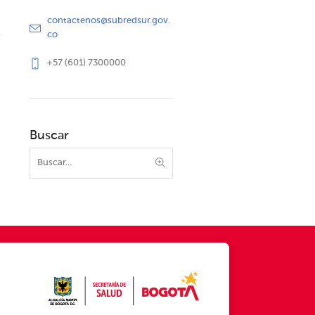
contactenos@subredsur.gov.
co
+57 (601) 7300000
Buscar