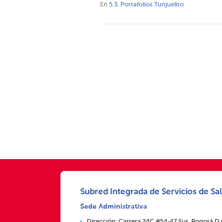
En
5.3. Portafolios Tunjuelito
Subred Integrada de Servicios de Sal
Sede Administrativa
Dirección: Carrera 24C #54‑47 Sur, Bogotá D