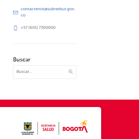
contactenos@subredsur.gov.
co
+57 (601) 7300000
Buscar