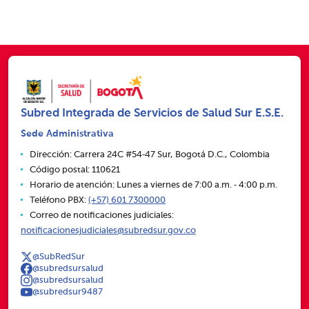
Subred Integrada de Servicios de Salud Sur E.S.E.
Sede Administrativa
Dirección: Carrera 24C #54‑47 Sur, Bogotá D.C., Colombia
Código postal: 110621
Horario de atención: Lunes a viernes de 7:00 a.m. ‑ 4:00 p.m.
Teléfono PBX:
(+57) 601 7300000
Correo de notificaciones judiciales:
notificacionesjudiciales@subredsur.gov.co
@SubRedSur
@subredsursalud
@subredsursalud
@subredsur9487