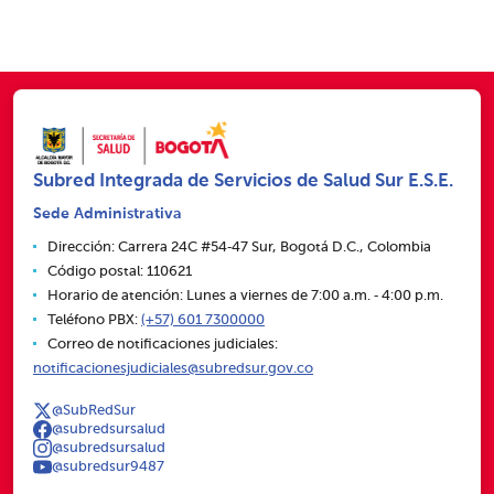
Subred Integrada de Servicios de Salud Sur E.S.E.
Sede Administrativa
Dirección: Carrera 24C #54‑47 Sur, Bogotá D.C., Colombia
Código postal: 110621
Horario de atención: Lunes a viernes de 7:00 a.m. ‑ 4:00 p.m.
Teléfono PBX:
(+57) 601 7300000
Correo de notificaciones judiciales:
notificacionesjudiciales@subredsur.gov.co
@SubRedSur
@subredsursalud
@subredsursalud
@subredsur9487