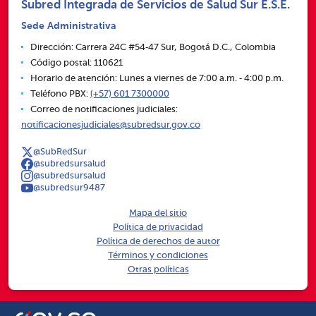
Subred Integrada de Servicios de Salud Sur E.S.E.
Sede Administrativa
Dirección: Carrera 24C #54‑47 Sur, Bogotá D.C., Colombia
Código postal: 110621
Horario de atención: Lunes a viernes de 7:00 a.m. ‑ 4:00 p.m.
Teléfono PBX:
(+57) 601 7300000
Correo de notificaciones judiciales:
notificacionesjudiciales@subredsur.gov.co
@SubRedSur
@subredsursalud
@subredsursalud
@subredsur9487
Mapa del sitio
Política de privacidad
Política de derechos de autor
Términos y condiciones
Otras políticas