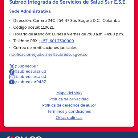
Subred Integrada de Servicios de Salud Sur E.S.E.
Sede Administrativa
Dirección: Carrera 24C #54‑47 Sur, Bogotá D.C., Colombia
Código postal: 110621
Horario de atención: Lunes a viernes de 7:00 a.m. ‑ 4:00 p.m.
Teléfono PBX:
(+57) 601 7300000
Correo de notificaciones judiciales:
notificacionesjudiciales@subredsur.gov.co
@SubRedSur
@subredsursalud
@subredsursalud
@subredsur9487
Mapa del sitio
Política de privacidad
Política de derechos de autor
Términos y condiciones
Otras políticas