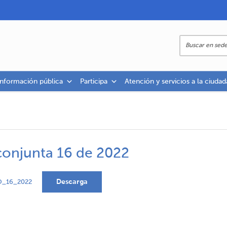
información pública
Participa
Atención y servicios a la ciudad
 conjunta 16 de 2022
Descarga
_16_2022