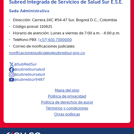
Subred Integrada de Servicios de Salud Sur E.S.E.
Sede Administrativa
Dirección: Carrera 24C #54‑47 Sur, Bogotá D.C., Colombia
Código postal: 110621
Horario de atención: Lunes a viernes de 7:00 a.m. ‑ 4:00 p.m.
Teléfono PBX:
(+57) 601 7300000
Correo de notificaciones judiciales:
notificacionesjudiciales@subredsur.gov.co
@SubRedSur
@subredsursalud
@subredsursalud
@subredsur9487
Mapa del sitio
Política de privacidad
Política de derechos de autor
Términos y condiciones
Otras políticas