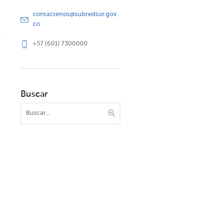
contactenos@subredsur.gov.
co
+57 (601) 7300000
Buscar