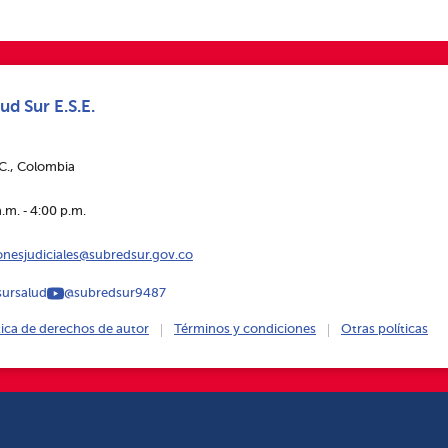
ud Sur E.S.E.
.C., Colombia
.m. ‑ 4:00 p.m.
ionesjudiciales@subredsur.gov.co
ursalud
@subredsur9487
tica de derechos de autor
Términos y condiciones
Otras políticas