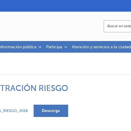
información pública
Participa
Atención y servicios a la ciudad
STRACIÓN RIESGO
Descarga
N_RIESGO_2018