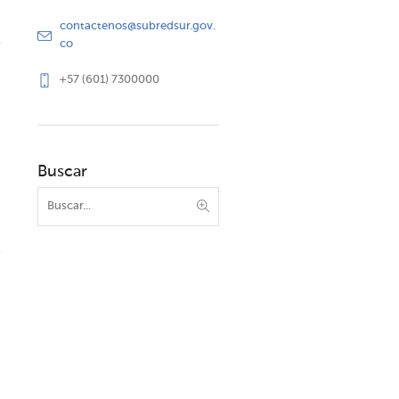
contactenos@subredsur.gov.
co
+57 (601) 7300000
Buscar