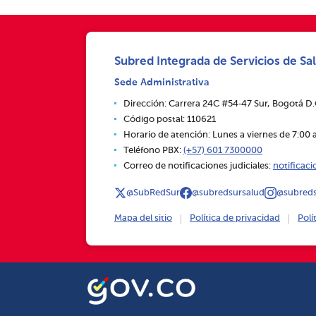
Subred Integrada de Servicios de Sal
Sede Administrativa
Dirección: Carrera 24C #54‑47 Sur, Bogotá D
Código postal: 110621
Horario de atención: Lunes a viernes de 7:00 a
Teléfono PBX:
(+57) 601 7300000
Correo de notificaciones judiciales:
notificac
@SubRedSur
@subredsursalud
@subreds
Mapa del sitio
Política de privacidad
Polí