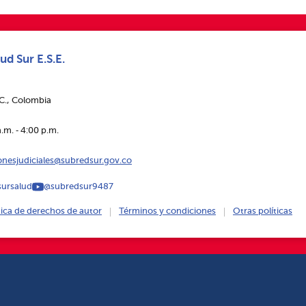
ud Sur E.S.E.
.C., Colombia
.m. ‑ 4:00 p.m.
ionesjudiciales@subredsur.gov.co
ursalud
@subredsur9487
tica de derechos de autor
Términos y condiciones
Otras políticas