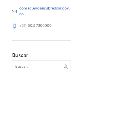
contactenos@subredsur.gov.
co
+57 (601) 7300000
Buscar