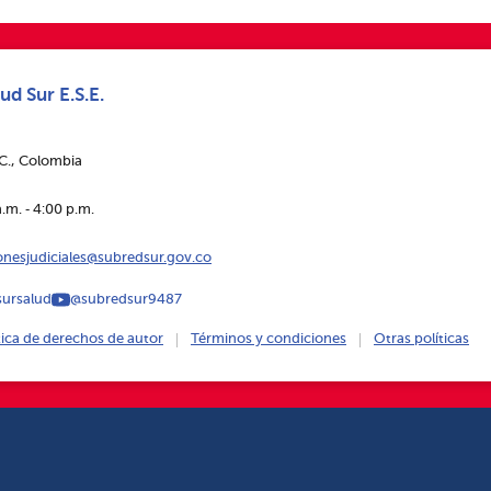
ud Sur E.S.E.
.C., Colombia
.m. ‑ 4:00 p.m.
ionesjudiciales@subredsur.gov.co
ursalud
@subredsur9487
tica de derechos de autor
Términos y condiciones
Otras políticas