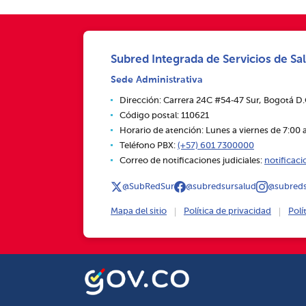
Subred Integrada de Servicios de Sal
Sede Administrativa
Dirección: Carrera 24C #54‑47 Sur, Bogotá D
Código postal: 110621
Horario de atención: Lunes a viernes de 7:00 a
Teléfono PBX:
(+57) 601 7300000
Correo de notificaciones judiciales:
notificac
@SubRedSur
@subredsursalud
@subreds
Mapa del sitio
Política de privacidad
Polí