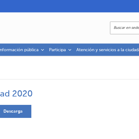
información pública
Participa
Atención y servicios a la ciudad
idad 2020
Descarga