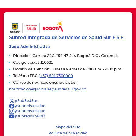
Subred Integrada de Servicios de Salud Sur E.S.E.
Sede Administrativa
Dirección: Carrera 24C #54‑47 Sur, Bogotá D.C., Colombia
Código postal: 110621
Horario de atención: Lunes a viernes de 7:00 a.m. ‑ 4:00 p.m.
Teléfono PBX:
(+57) 601 7300000
Correo de notificaciones judiciales:
notificacionesjudiciales@subredsur.gov.co
@SubRedSur
@subredsursalud
@subredsursalud
@subredsur9487
Mapa del sitio
Política de privacidad