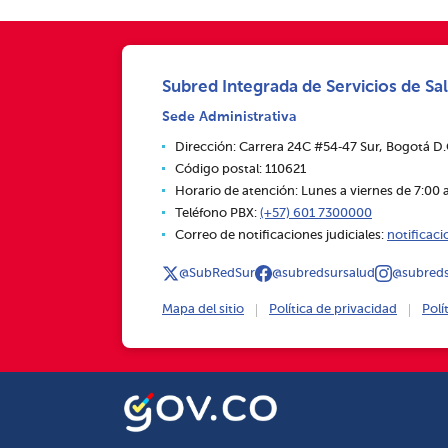
Subred Integrada de Servicios de Sal
Sede Administrativa
Dirección: Carrera 24C #54‑47 Sur, Bogotá D
Código postal: 110621
Horario de atención: Lunes a viernes de 7:00 a
Teléfono PBX:
(+57) 601 7300000
Correo de notificaciones judiciales:
notificac
@SubRedSur
@subredsursalud
@subreds
Mapa del sitio
Política de privacidad
Polí