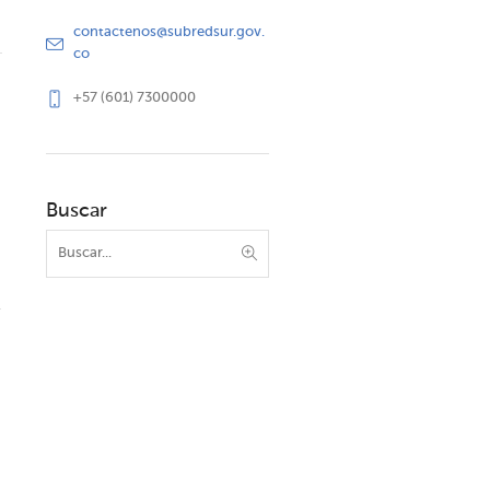
contactenos@subredsur.gov.
co
+57 (601) 7300000
Buscar