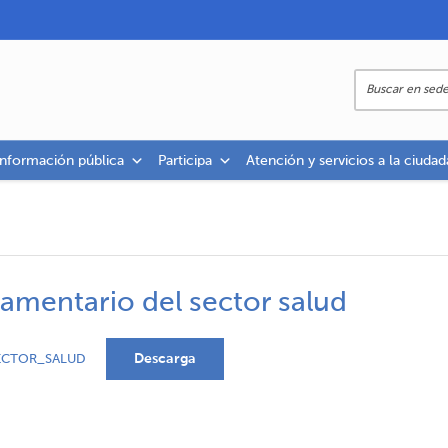
información pública
Participa
Atención y servicios a la ciudad
amentario del sector salud
Descarga
ECTOR_SALUD