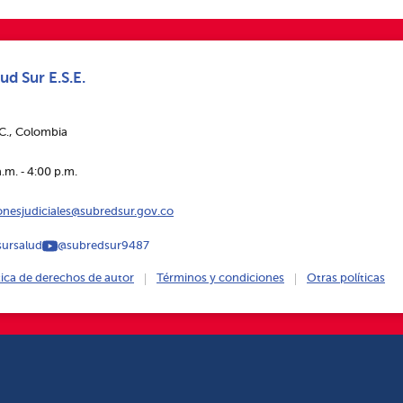
ud Sur E.S.E.
.C., Colombia
.m. ‑ 4:00 p.m.
ionesjudiciales@subredsur.gov.co
ursalud
@subredsur9487
tica de derechos de autor
Términos y condiciones
Otras políticas