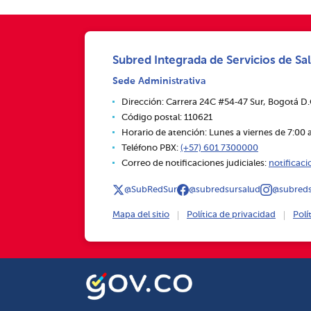
Subred Integrada de Servicios de Sal
Sede Administrativa
Dirección: Carrera 24C #54‑47 Sur, Bogotá D
Código postal: 110621
Horario de atención: Lunes a viernes de 7:00 a
Teléfono PBX:
(+57) 601 7300000
Correo de notificaciones judiciales:
notificac
@SubRedSur
@subredsursalud
@subreds
Mapa del sitio
Política de privacidad
Polí