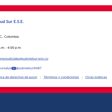
ud Sur E.S.E.
.C., Colombia
.m. ‑ 4:00 p.m.
ionesjudiciales@subredsur.gov.co
ursalud
@subredsur9487
tica de derechos de autor
Términos y condiciones
Otras políticas