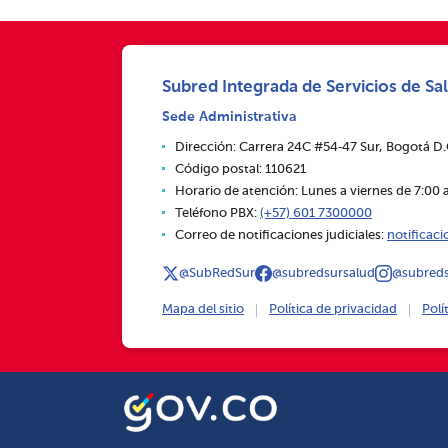
Subred Integrada de Servicios de Sal
Sede Administrativa
Dirección: Carrera 24C #54‑47 Sur, Bogotá D
Código postal: 110621
Horario de atención: Lunes a viernes de 7:00 a
Teléfono PBX:
(+57) 601 7300000
Correo de notificaciones judiciales:
notificac
@SubRedSur
@subredsursalud
@subreds
Mapa del sitio
Política de privacidad
Polí