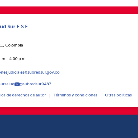
ud Sur E.S.E.
.C., Colombia
.m. ‑ 4:00 p.m.
ionesjudiciales@subredsur.gov.co
ursalud
@subredsur9487
tica de derechos de autor
Términos y condiciones
Otras políticas