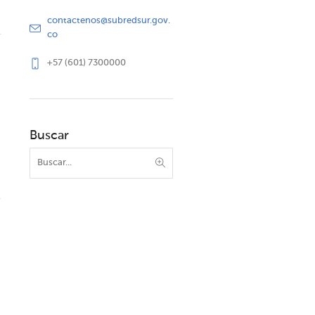
contactenos@subredsur.gov.
co
+57 (601) 7300000
Buscar