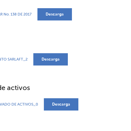
Descarga
R No. 138 DE 2017
Descarga
NTO SARLAFT_2
de activos
Descarga
AVADO DE ACTIVOS_0