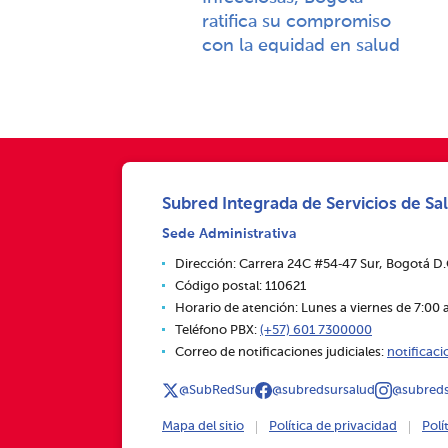
ratifica su compromiso
con la equidad en salud
Subred Integrada de Servicios de Sal
Sede Administrativa
Dirección: Carrera 24C #54‑47 Sur, Bogotá D
Código postal: 110621
Horario de atención: Lunes a viernes de 7:00 a
Teléfono PBX:
(+57) 601 7300000
Correo de notificaciones judiciales:
notificac
@SubRedSur
@subredsursalud
@subreds
Mapa del sitio
Política de privacidad
Polí