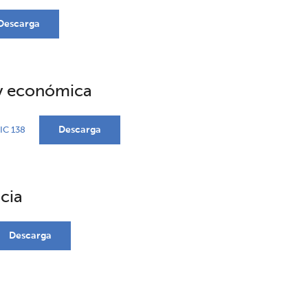
Descarga
 y económica
Descarga
IC 138
cia
Descarga