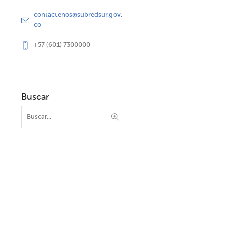
contactenos@subredsur.gov.
co
+57 (601) 7300000
Buscar