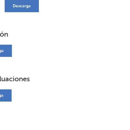
Descarga
ión
ga
luaciones
ga