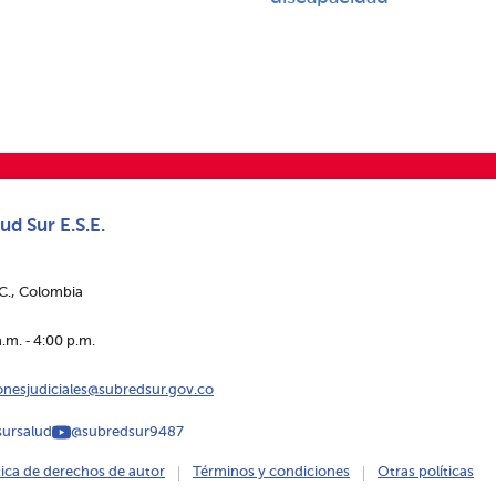
ud Sur E.S.E.
.C., Colombia
.m. ‑ 4:00 p.m.
ionesjudiciales@subredsur.gov.co
ursalud
@subredsur9487
tica de derechos de autor
Términos y condiciones
Otras políticas