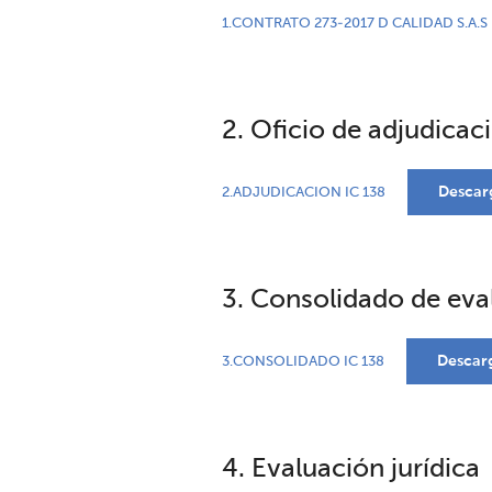
1.CONTRATO 273-2017 D CALIDAD S.A.S
2. Oficio de adjudicac
Descar
2.ADJUDICACION IC 138
3. Consolidado de eva
Descar
3.CONSOLIDADO IC 138
4. Evaluación jurídica