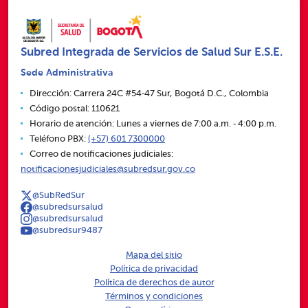
Subred Integrada de Servicios de Salud Sur E.S.E.
Sede Administrativa
Dirección: Carrera 24C #54‑47 Sur, Bogotá D.C., Colombia
Código postal: 110621
Horario de atención: Lunes a viernes de 7:00 a.m. ‑ 4:00 p.m.
Teléfono PBX:
(+57) 601 7300000
Correo de notificaciones judiciales:
notificacionesjudiciales@subredsur.gov.co
@SubRedSur
@subredsursalud
@subredsursalud
@subredsur9487
Mapa del sitio
Política de privacidad
Política de derechos de autor
Términos y condiciones