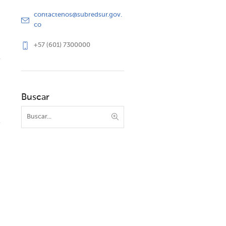
contactenos@subredsur.gov.
co
+57 (601) 7300000
Buscar