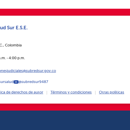
ud Sur E.S.E.
.C., Colombia
.m. ‑ 4:00 p.m.
ionesjudiciales@subredsur.gov.co
ursalud
@subredsur9487
tica de derechos de autor
Términos y condiciones
Otras políticas