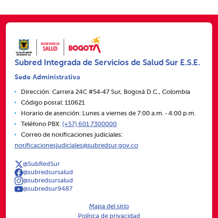
Subred Integrada de Servicios de Salud Sur E.S.E.
Sede Administrativa
Dirección: Carrera 24C #54‑47 Sur, Bogotá D.C., Colombia
Código postal: 110621
Horario de atención: Lunes a viernes de 7:00 a.m. ‑ 4:00 p.m.
Teléfono PBX:
(+57) 601 7300000
Correo de notificaciones judiciales:
notificacionesjudiciales@subredsur.gov.co
@SubRedSur
@subredsursalud
@subredsursalud
@subredsur9487
Mapa del sitio
Política de privacidad