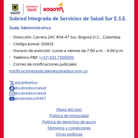
Subred Integrada de Servicios de Salud Sur E.S.E.
Sede Administrativa
Dirección: Carrera 24C #54‑47 Sur, Bogotá D.C., Colombia
Código postal: 110621
Horario de atención: Lunes a viernes de 7:00 a.m. ‑ 4:00 p.m.
Teléfono PBX:
(+57) 601 7300000
Correo de notificaciones judiciales:
notificacionesjudiciales@subredsur.gov.co
@SubRedSur
@subredsursalud
@subredsursalud
@subredsur9487
Mapa del sitio
Política de privacidad
Política de derechos de autor
Términos y condiciones
Otras políticas