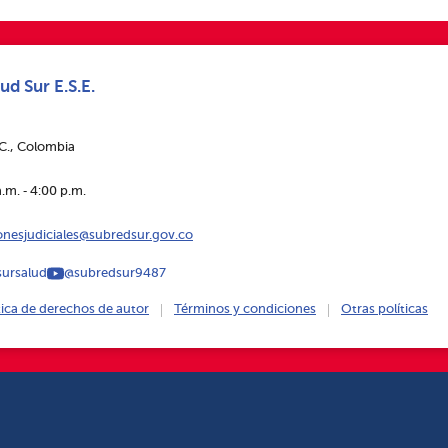
ud Sur E.S.E.
.C., Colombia
.m. ‑ 4:00 p.m.
ionesjudiciales@subredsur.gov.co
ursalud
@subredsur9487
tica de derechos de autor
Términos y condiciones
Otras políticas