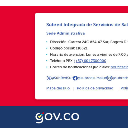
Subred Integrada de Servicios de Sal
Sede Administrativa
Dirección: Carrera 24C #54‑47 Sur, Bogotá D
Código postal: 110621
Horario de atención: Lunes a viernes de 7:00 a
Teléfono PBX:
(+57) 601 7300000
Correo de notificaciones judiciales:
notificac
@SubRedSur
@subredsursalud
@subreds
Mapa del sitio
Política de privacidad
Polí