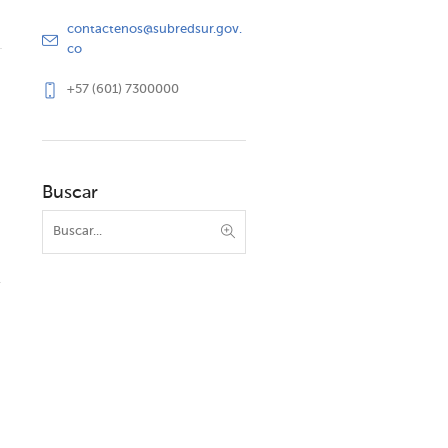
contactenos@subredsur.gov.
co
+57 (601) 7300000
Buscar