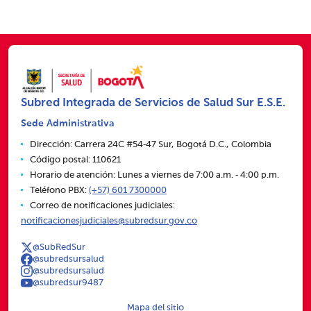
Subred Integrada de Servicios de Salud Sur E.S.E.
Sede Administrativa
Dirección: Carrera 24C #54‑47 Sur, Bogotá D.C., Colombia
Código postal: 110621
Horario de atención: Lunes a viernes de 7:00 a.m. ‑ 4:00 p.m.
Teléfono PBX:
(+57) 601 7300000
Correo de notificaciones judiciales:
notificacionesjudiciales@subredsur.gov.co
@SubRedSur
@subredsursalud
@subredsursalud
@subredsur9487
Mapa del sitio