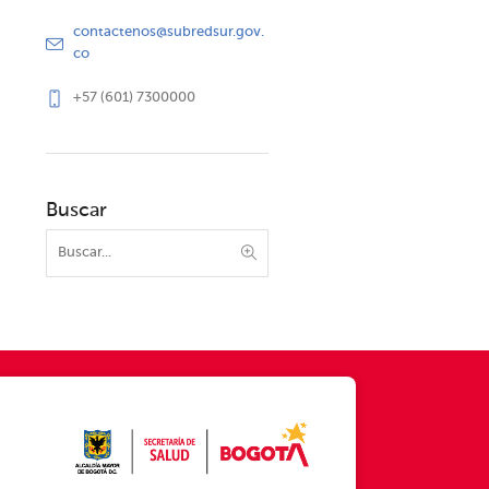
contactenos@subredsur.gov.
co
+57 (601) 7300000
Buscar