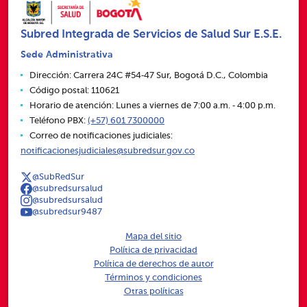
Subred Integrada de Servicios de Salud Sur E.S.E.
Sede Administrativa
Dirección: Carrera 24C #54‑47 Sur, Bogotá D.C., Colombia
Código postal: 110621
Horario de atención: Lunes a viernes de 7:00 a.m. ‑ 4:00 p.m.
Teléfono PBX:
(+57) 601 7300000
Correo de notificaciones judiciales:
notificacionesjudiciales@subredsur.gov.co
@SubRedSur
@subredsursalud
@subredsursalud
@subredsur9487
Mapa del sitio
Política de privacidad
Política de derechos de autor
Términos y condiciones
Otras políticas