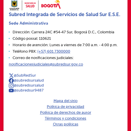
Subred Integrada de Servicios de Salud Sur E.S.E.
Sede Administrativa
Dirección: Carrera 24C #54‑47 Sur, Bogotá D.C., Colombia
Código postal: 110621
Horario de atención: Lunes a viernes de 7:00 a.m. ‑ 4:00 p.m.
Teléfono PBX:
(+57) 601 7300000
Correo de notificaciones judiciales:
notificacionesjudiciales@subredsur.gov.co
@SubRedSur
@subredsursalud
@subredsursalud
@subredsur9487
Mapa del sitio
Política de privacidad
Política de derechos de autor
Términos y condiciones
Otras políticas