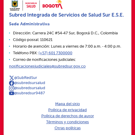
Subred Integrada de Servicios de Salud Sur E.S.E.
Sede Administrativa
Dirección: Carrera 24C #54‑47 Sur, Bogotá D.C., Colombia
Código postal: 110621
Horario de atención: Lunes a viernes de 7:00 a.m. ‑ 4:00 p.m.
Teléfono PBX:
(+57) 601 7300000
Correo de notificaciones judiciales:
notificacionesjudiciales@subredsur.gov.co
@SubRedSur
@subredsursalud
@subredsursalud
@subredsur9487
Mapa del sitio
Política de privacidad
Política de derechos de autor
Términos y condiciones
Otras políticas