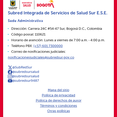
Subred Integrada de Servicios de Salud Sur E.S.E.
Sede Administrativa
Dirección: Carrera 24C #54‑47 Sur, Bogotá D.C., Colombia
Código postal: 110621
Horario de atención: Lunes a viernes de 7:00 a.m. ‑ 4:00 p.m.
Teléfono PBX:
(+57) 601 7300000
Correo de notificaciones judiciales:
notificacionesjudiciales@subredsur.gov.co
@SubRedSur
@subredsursalud
@subredsursalud
@subredsur9487
Mapa del sitio
Política de privacidad
Política de derechos de autor
Términos y condiciones
Otras políticas