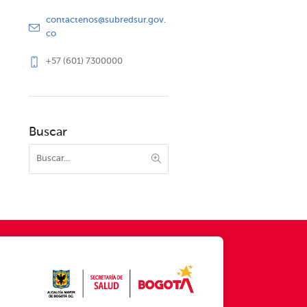
contactenos@subredsur.gov.
co
+57 (601) 7300000
Buscar