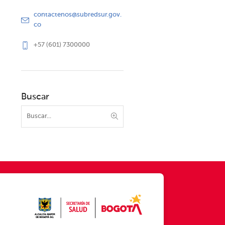
contactenos@subredsur.gov.
co
+57 (601) 7300000
Buscar