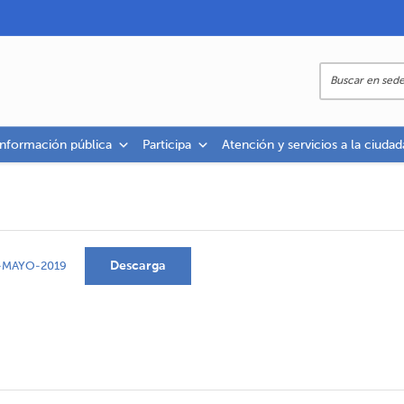
información pública
Participa
Atención y servicios a la ciudad
Descarga
-MAYO-2019