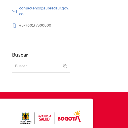
contactenos@subredsur.gov.
co
+57 (601) 7300000
Buscar