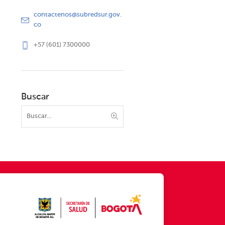
contactenos@subredsur.gov.
co
+57 (601) 7300000
Buscar