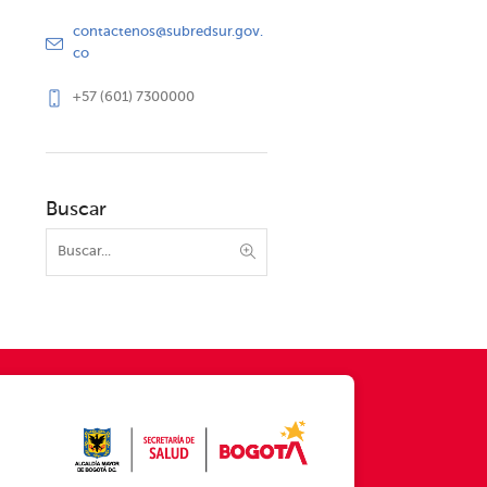
contactenos@subredsur.gov.
co
+57 (601) 7300000
Buscar