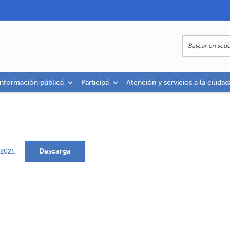
información pública
Participa
Atención y servicios a la ciudad
Descarga
-2021