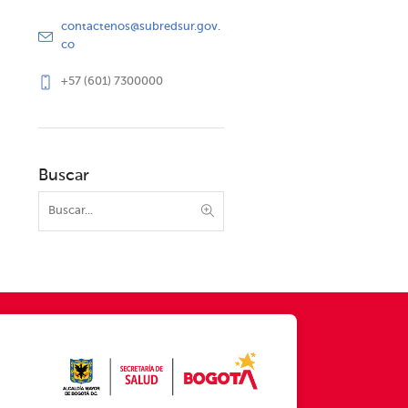
contactenos@subredsur.gov.
co
+57 (601) 7300000
Buscar