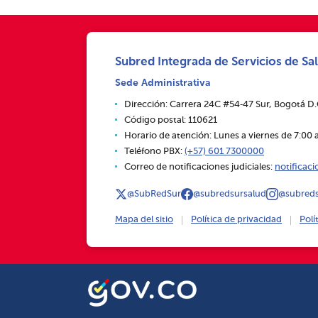
Subred Integrada de Servicios de Sal
Sede Administrativa
Dirección: Carrera 24C #54‑47 Sur, Bogotá D
Código postal: 110621
Horario de atención: Lunes a viernes de 7:00 a
Teléfono PBX:
(+57) 601 7300000
Correo de notificaciones judiciales:
notificac
@SubRedSur
@subredsursalud
@subreds
Mapa del sitio
Política de privacidad
Polí