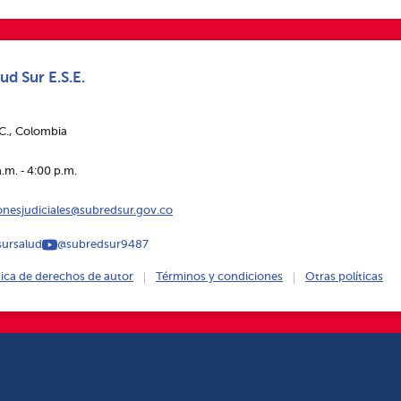
ud Sur E.S.E.
.C., Colombia
.m. ‑ 4:00 p.m.
ionesjudiciales@subredsur.gov.co
ursalud
@subredsur9487
tica de derechos de autor
Términos y condiciones
Otras políticas