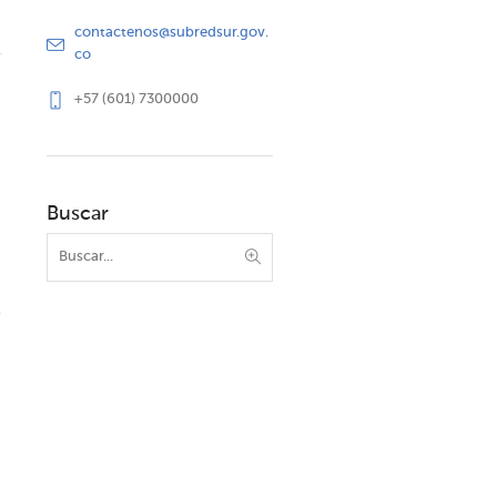
contactenos@subredsur.gov.
co
+57 (601) 7300000
Buscar