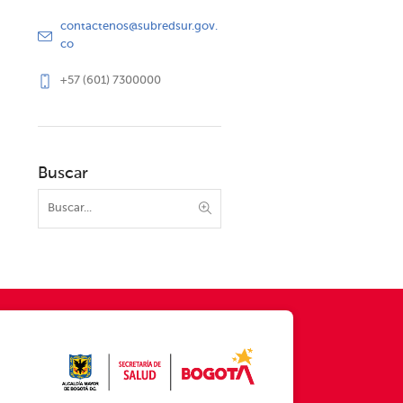
contactenos@subredsur.gov.
co
+57 (601) 7300000
Buscar