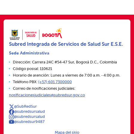
Subred Integrada de Servicios de Salud Sur E.S.E.
Sede Administrativa
Dirección: Carrera 24C #54‑47 Sur, Bogotá D.C., Colombia
Código postal: 110621
Horario de atención: Lunes a viernes de 7:00 a.m. ‑ 4:00 p.m.
Teléfono PBX:
(+57) 601 7300000
Correo de notificaciones judiciales:
notificacionesjudiciales@subredsur.gov.co
@SubRedSur
@subredsursalud
@subredsursalud
@subredsur9487
Mapa del sitio