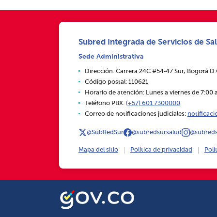
Subred Integrada de Servicios de Sal
Sede Administrativa
Dirección: Carrera 24C #54‑47 Sur, Bogotá D
Código postal: 110621
Horario de atención: Lunes a viernes de 7:00 a
Teléfono PBX:
(+57) 601 7300000
Correo de notificaciones judiciales:
notificac
@SubRedSur
@subredsursalud
@subreds
Mapa del sitio
Política de privacidad
Polí