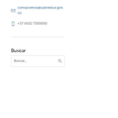
contactenos@subredsur.gov.
co
+57 (601) 7300000
Buscar