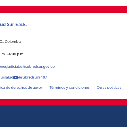
ud Sur E.S.E.
.C., Colombia
.m. ‑ 4:00 p.m.
ionesjudiciales@subredsur.gov.co
ursalud
@subredsur9487
tica de derechos de autor
Términos y condiciones
Otras políticas