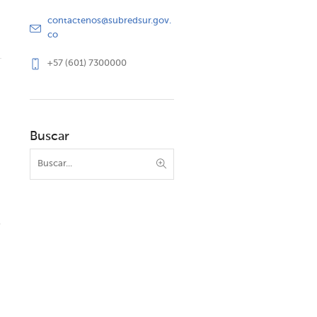
contactenos@subredsur.gov.
co
+57 (601) 7300000
Buscar