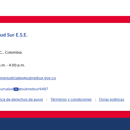
ud Sur E.S.E.
.C., Colombia
.m. ‑ 4:00 p.m.
ionesjudiciales@subredsur.gov.co
ursalud
@subredsur9487
tica de derechos de autor
Términos y condiciones
Otras políticas