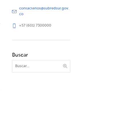
contactenos@subredsur.gov.
co
+57 (601) 7300000
Buscar