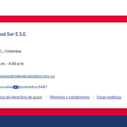
ud Sur E.S.E.
.C., Colombia
.m. ‑ 4:00 p.m.
ionesjudiciales@subredsur.gov.co
ursalud
@subredsur9487
tica de derechos de autor
Términos y condiciones
Otras políticas