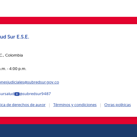
ud Sur E.S.E.
.C., Colombia
.m. ‑ 4:00 p.m.
ionesjudiciales@subredsur.gov.co
ursalud
@subredsur9487
tica de derechos de autor
Términos y condiciones
Otras políticas