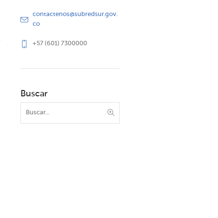
contactenos@subredsur.gov.
co
+57 (601) 7300000
Buscar