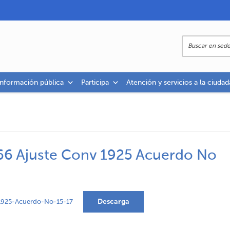
información pública
Participa
Atención y servicios a la ciudad
66 Ajuste Conv 1925 Acuerdo No
Descarga
1925-Acuerdo-No-15-17