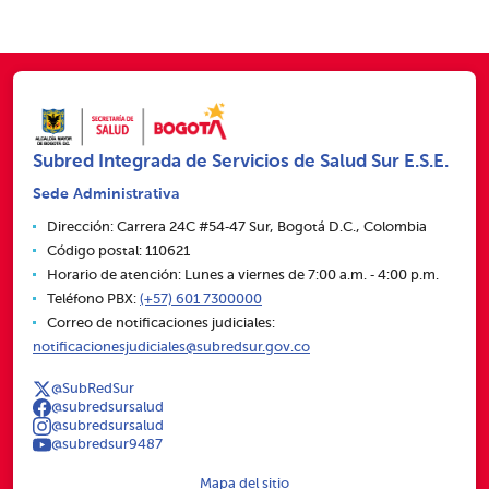
Subred Integrada de Servicios de Salud Sur E.S.E.
Sede Administrativa
Dirección: Carrera 24C #54‑47 Sur, Bogotá D.C., Colombia
Código postal: 110621
Horario de atención: Lunes a viernes de 7:00 a.m. ‑ 4:00 p.m.
Teléfono PBX:
(+57) 601 7300000
Correo de notificaciones judiciales:
notificacionesjudiciales@subredsur.gov.co
@SubRedSur
@subredsursalud
@subredsursalud
@subredsur9487
Mapa del sitio