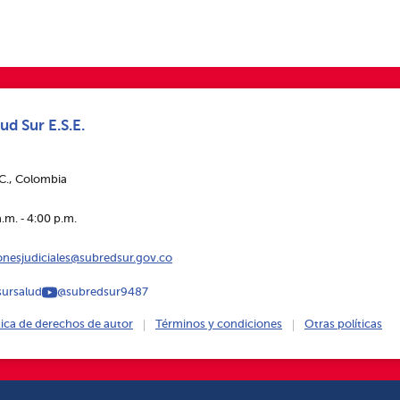
ud Sur E.S.E.
.C., Colombia
.m. ‑ 4:00 p.m.
ionesjudiciales@subredsur.gov.co
ursalud
@subredsur9487
tica de derechos de autor
Términos y condiciones
Otras políticas