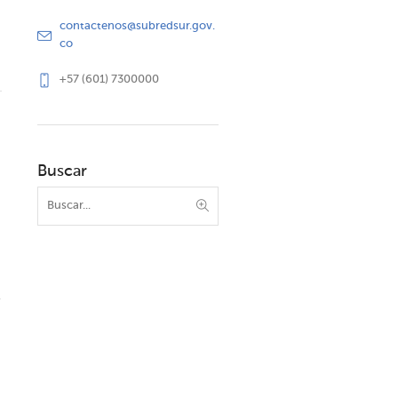
contactenos@subredsur.gov.
co
+57 (601) 7300000
Buscar