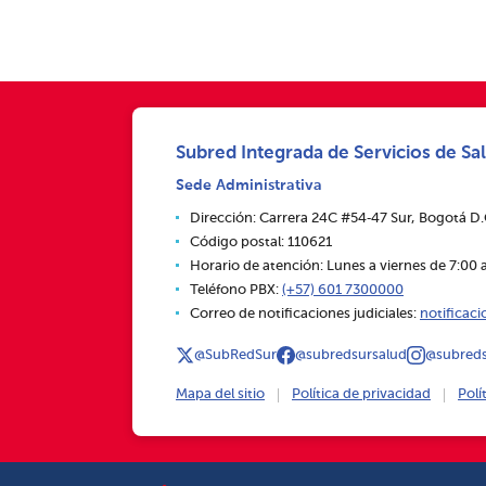
Subred Integrada de Servicios de Sal
Sede Administrativa
Dirección: Carrera 24C #54‑47 Sur, Bogotá D
Código postal: 110621
Horario de atención: Lunes a viernes de 7:00 a
Teléfono PBX:
(+57) 601 7300000
Correo de notificaciones judiciales:
notificac
@SubRedSur
@subredsursalud
@subreds
Mapa del sitio
Política de privacidad
Polí