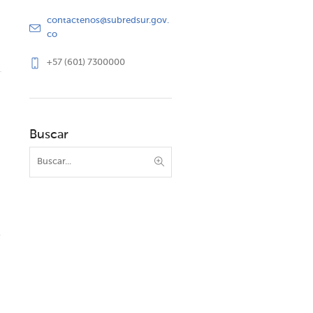
contactenos@subredsur.gov.
co
+57 (601) 7300000
Buscar