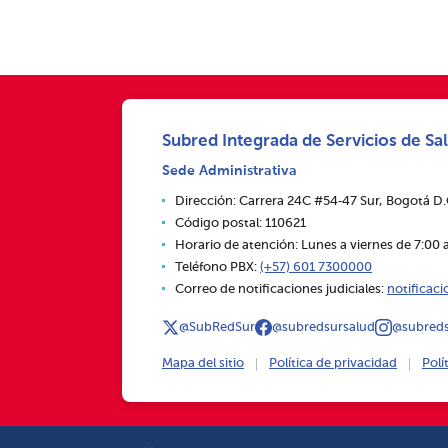
Subred Integrada de Servicios de Sal
Sede Administrativa
Dirección: Carrera 24C #54‑47 Sur, Bogotá D
Código postal: 110621
Horario de atención: Lunes a viernes de 7:00 a
Teléfono PBX:
(+57) 601 7300000
Correo de notificaciones judiciales:
notificac
@SubRedSur
@subredsursalud
@subreds
Mapa del sitio
Política de privacidad
Polí