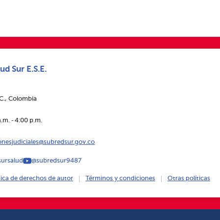
ud Sur E.S.E.
.C., Colombia
.m. ‑ 4:00 p.m.
ionesjudiciales@subredsur.gov.co
ursalud
@subredsur9487
tica de derechos de autor
Términos y condiciones
Otras políticas