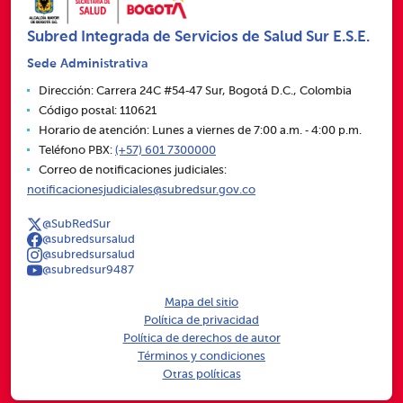
Subred Integrada de Servicios de Salud Sur E.S.E.
Sede Administrativa
Dirección: Carrera 24C #54‑47 Sur, Bogotá D.C., Colombia
Código postal: 110621
Horario de atención: Lunes a viernes de 7:00 a.m. ‑ 4:00 p.m.
Teléfono PBX:
(+57) 601 7300000
Correo de notificaciones judiciales:
notificacionesjudiciales@subredsur.gov.co
@SubRedSur
@subredsursalud
@subredsursalud
@subredsur9487
Mapa del sitio
Política de privacidad
Política de derechos de autor
Términos y condiciones
Otras políticas