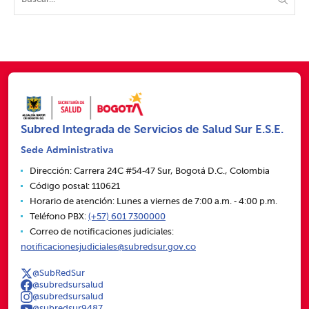
Subred Integrada de Servicios de Salud Sur E.S.E.
Sede Administrativa
Dirección: Carrera 24C #54‑47 Sur, Bogotá D.C., Colombia
Código postal: 110621
Horario de atención: Lunes a viernes de 7:00 a.m. ‑ 4:00 p.m.
Teléfono PBX:
(+57) 601 7300000
Correo de notificaciones judiciales:
notificacionesjudiciales@subredsur.gov.co
@SubRedSur
@subredsursalud
@subredsursalud
@subredsur9487