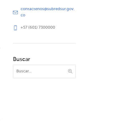
contactenos@subredsur.gov.
co
+57 (601) 7300000
Buscar