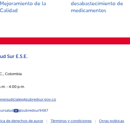
Mejoramiento de la
desabastecimiento de
Calidad​​
medicamentos
ud Sur E.S.E.
.C., Colombia
.m. ‑ 4:00 p.m.
ionesjudiciales@subredsur.gov.co
ursalud
@subredsur9487
tica de derechos de autor
Términos y condiciones
Otras políticas