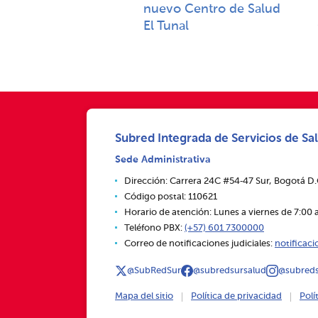
nuevo Centro de Salud
El Tunal
Subred Integrada de Servicios de Sal
Sede Administrativa
Dirección: Carrera 24C #54‑47 Sur, Bogotá D
Código postal: 110621
Horario de atención: Lunes a viernes de 7:00 a
Teléfono PBX:
(+57) 601 7300000
Correo de notificaciones judiciales:
notificac
@SubRedSur
@subredsursalud
@subreds
Mapa del sitio
Política de privacidad
Polí