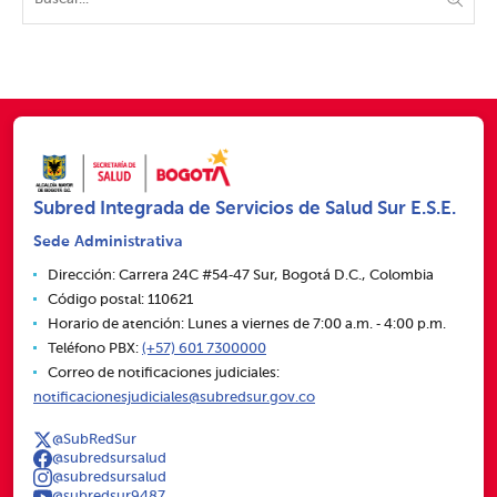
Subred Integrada de Servicios de Salud Sur E.S.E.
Sede Administrativa
Dirección: Carrera 24C #54‑47 Sur, Bogotá D.C., Colombia
Código postal: 110621
Horario de atención: Lunes a viernes de 7:00 a.m. ‑ 4:00 p.m.
Teléfono PBX:
(+57) 601 7300000
Correo de notificaciones judiciales:
notificacionesjudiciales@subredsur.gov.co
@SubRedSur
@subredsursalud
@subredsursalud
@subredsur9487