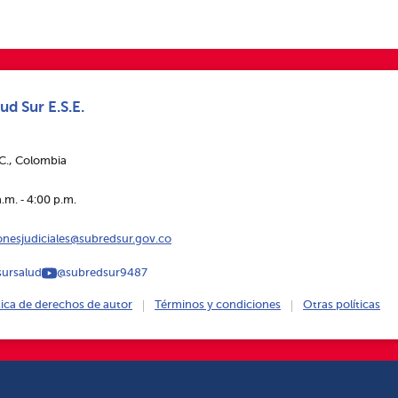
ud Sur E.S.E.
.C., Colombia
.m. ‑ 4:00 p.m.
ionesjudiciales@subredsur.gov.co
ursalud
@subredsur9487
tica de derechos de autor
Términos y condiciones
Otras políticas