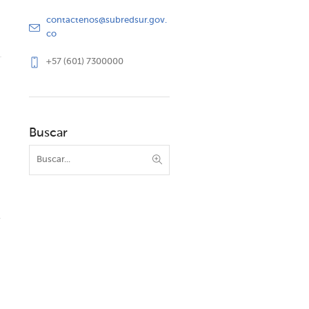
contactenos@subredsur.gov.
co
+57 (601) 7300000
Buscar