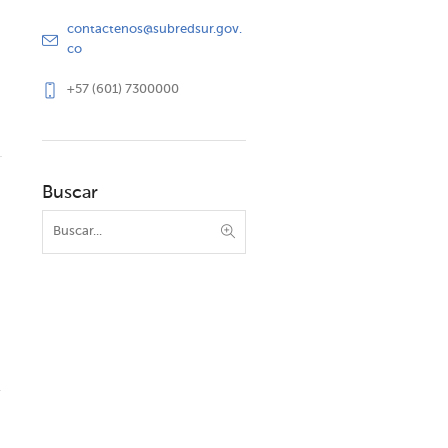
contactenos@subredsur.gov.
co
+57 (601) 7300000
Buscar