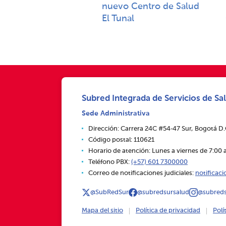
nuevo Centro de Salud
El Tunal
Subred Integrada de Servicios de Sal
Sede Administrativa
Dirección: Carrera 24C #54‑47 Sur, Bogotá D
Código postal: 110621
Horario de atención: Lunes a viernes de 7:00 a
Teléfono PBX:
(+57) 601 7300000
Correo de notificaciones judiciales:
notificac
@SubRedSur
@subredsursalud
@subreds
Mapa del sitio
Política de privacidad
Polí