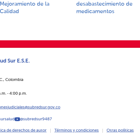
Mejoramiento de la
desabastecimiento de
Calidad​​
medicamentos
ud Sur E.S.E.
.C., Colombia
.m. ‑ 4:00 p.m.
ionesjudiciales@subredsur.gov.co
ursalud
@subredsur9487
tica de derechos de autor
Términos y condiciones
Otras políticas