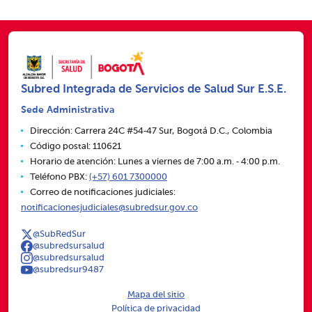
Subred Integrada de Servicios de Salud Sur E.S.E.
Sede Administrativa
Dirección: Carrera 24C #54‑47 Sur, Bogotá D.C., Colombia
Código postal: 110621
Horario de atención: Lunes a viernes de 7:00 a.m. ‑ 4:00 p.m.
Teléfono PBX:
(+57) 601 7300000
Correo de notificaciones judiciales:
notificacionesjudiciales@subredsur.gov.co
@SubRedSur
@subredsursalud
@subredsursalud
@subredsur9487
Mapa del sitio
Política de privacidad